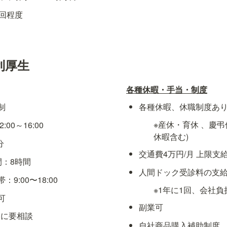
1回程度
利厚生
各種休暇・手当・制度
制
各種休暇、休職制度あ
※産休・育休 、慶弔
00～16:00
休暇含む)
分
交通費4万円/月 上限支給
間：8時間
人間ドック受診料の支
9:00〜18:00
※1年に1回、会社
可
副業可
とに要相談
自社商品購入補助制度