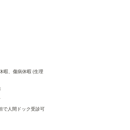
り
休暇、傷病休暇 (生理
 
給
負担で人間ドック受診可