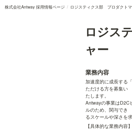
株式会社Antway 採用情報ページ
/
ロジス
ャー
業務内容
加速度的に成長する
ただける方を募集い

たします。

Antwayの事業は
ルのため、関与でき

【具体的な業務内容