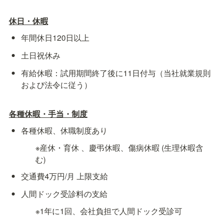
休日・休暇
年間休日120日以上
土日祝休み
有給休暇：試用期間終了後に11日付与（当社就業規則
および法令に従う）
各種休暇・手当・制度
各種休暇、休職制度あり
※産休・育休 、慶弔休暇、傷病休暇 (生理休暇含
む)
交通費4万円/月 上限支給 
人間ドック受診料の支給
※1年に1回、会社負担で人間ドック受診可