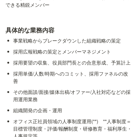
できる精鋭メンバー
具体的な業務内容
事業戦略からブレークダウンした組織戦略の策定
採用広報戦略の策定とメンバーマネジメント
採用要望の収集、役員部門長との合意形成、予算計上
採用単価/人数/時期へのコミット、採用ファネルの改
善
その他面談/面接/媒体出稿/オファー/入社対応などの採
用運用業務
組織開発の企画・運用
オフィス正社員領域の人事制度運用(**)　**人事制度＝
目標管理制度・評価/報酬制度・研修教育・福利厚生・
人事規定等