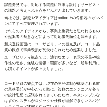
課題発見では、対応する問題に制限は設けずサービス上
の課題と考えられる点をどんどん出していきます。
当社では、課題やアイディアはnotion上の各部署のカンバ
ンにてすべて管理されています。
それらのアイディアから、事業上重要だと思われるもの
や起案者の熱意などによって対応優先順位を決めます。
新規登録画面は、ユーザビリティの観点及び、コード品
質の観点で事業毀損が見受けられたため起案しました。
ユーザビリティ観点では、適切なエラー表示の不足や操
作性の悪さ、無駄な情報・画面が多いなど、通常利用に
も躓くポイントが多々ありました。
コード品質の観点では、現在の開発体制が構築される前
の業務委託が中心だった際に、複数のエンジニアが各々
の設計思想で拡張されてきていたため、本来シンプルな
はずのシステムがロジックや仕様が理解できないスパゲ
ッティコード状態となっていました。