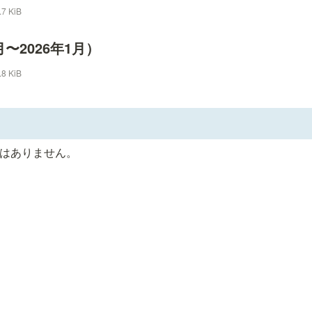
.7 KiB
月〜2026年1月）
.8 KiB
載はありません。